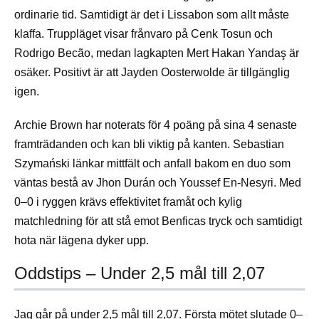
ordinarie tid. Samtidigt är det i Lissabon som allt måste
klaffa. Truppläget visar frånvaro på Cenk Tosun och
Rodrigo Becão, medan lagkapten Mert Hakan Yandaş är
osäker. Positivt är att Jayden Oosterwolde är tillgänglig
igen.
Archie Brown har noterats för 4 poäng på sina 4 senaste
framträdanden och kan bli viktig på kanten. Sebastian
Szymański länkar mittfält och anfall bakom en duo som
väntas bestå av Jhon Durán och Youssef En-Nesyri. Med
0–0 i ryggen krävs effektivitet framåt och kylig
matchledning för att stå emot Benficas tryck och samtidigt
hota när lägena dyker upp.
Oddstips – Under 2,5 mål till 2,07
Jag går på under 2,5 mål till 2,07. Första mötet slutade 0–