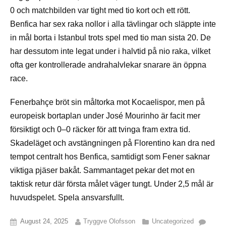
0 och matchbilden var tight med tio kort och ett rött.
Benfica har sex raka nollor i alla tävlingar och släppte inte
in mål borta i Istanbul trots spel med tio man sista 20. De
har dessutom inte legat under i halvtid på nio raka, vilket
ofta ger kontrollerade andrahalvlekar snarare än öppna
race.
Fenerbahçe bröt sin måltorka mot Kocaelispor, men på
europeisk bortaplan under José Mourinho är facit mer
försiktigt och 0–0 räcker för att tvinga fram extra tid.
Skadeläget och avstängningen på Florentino kan dra ned
tempot centralt hos Benfica, samtidigt som Fener saknar
viktiga pjäser bakåt. Sammantaget pekar det mot en
taktisk retur där första målet väger tungt. Under 2,5 mål är
huvudspelet. Spela ansvarsfullt.
August 24, 2025
Tryggve Olofsson
Uncategorized